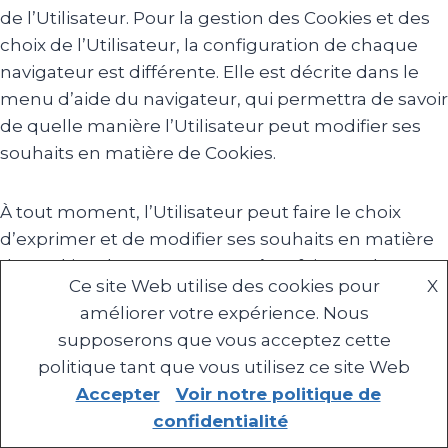
de l’Utilisateur. Pour la gestion des Cookies et des
choix de l’Utilisateur, la configuration de chaque
navigateur est différente. Elle est décrite dans le
menu d’aide du navigateur, qui permettra de savoir
de quelle manière l’Utilisateur peut modifier ses
souhaits en matière de Cookies.
À tout moment, l’Utilisateur peut faire le choix
d’exprimer et de modifier ses souhaits en matière
de Cookies. Il pourra en outre être fait appel aux
Ce site Web utilise des cookies pour
X
services de prestataires externes pour l’aider à
améliorer votre expérience. Nous
recueillir et traiter les informations décrites dans
supposerons que vous acceptez cette
cette section.
politique tant que vous utilisez ce site Web
Accepter
Voir notre politique de
Enfin, en cliquant sur les icônes dédiées aux
confidentialité
réseaux sociaux Twitter, Facebook, Linkedin et